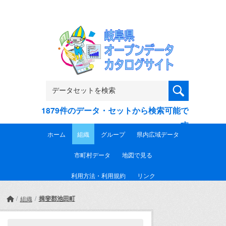
Skip to main content
1879件のデータ・セットから検索可能で
す
ホーム
組織
グループ
県内広域データ
市町村データ
地図で見る
利用方法・利用規約
リンク
揖斐郡池田町
組織