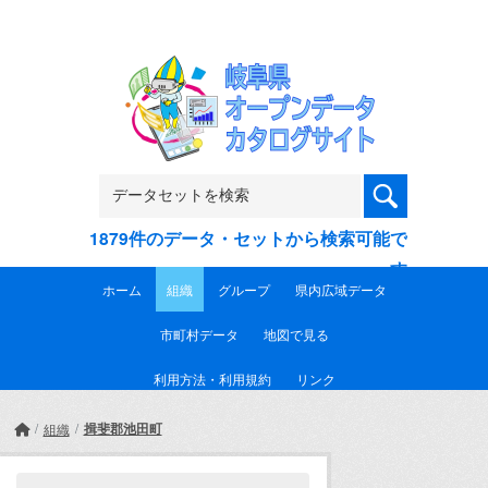
Skip to main content
1879件のデータ・セットから検索可能で
す
ホーム
組織
グループ
県内広域データ
市町村データ
地図で見る
利用方法・利用規約
リンク
揖斐郡池田町
組織