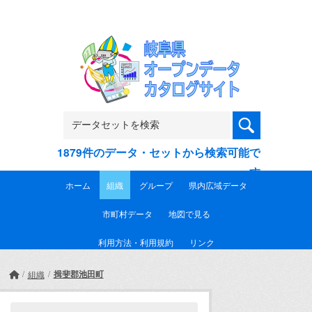
Skip to main content
1879件のデータ・セットから検索可能で
す
ホーム
組織
グループ
県内広域データ
市町村データ
地図で見る
利用方法・利用規約
リンク
揖斐郡池田町
組織