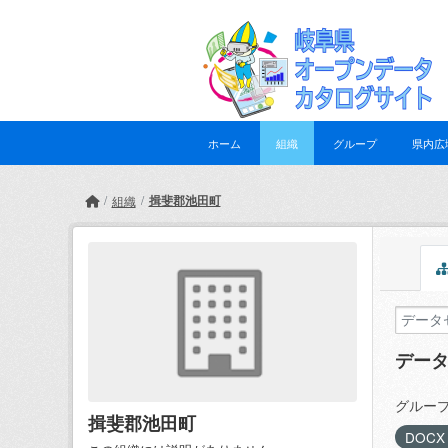
Skip to main content
ホーム
組織
グループ
県内広
揖斐郡池田町
組織
デー
グループ
揖斐郡池田町
DOC