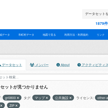
187
域データ
市町村データ
地図で見る
利用方法・利用規約
リンク
データセット
メンバー
About
アクティビティ
タセットが見つかりません
:
gr0800
タグ:
マップ
公共施設
ライセンス:
other-
X
ZIP