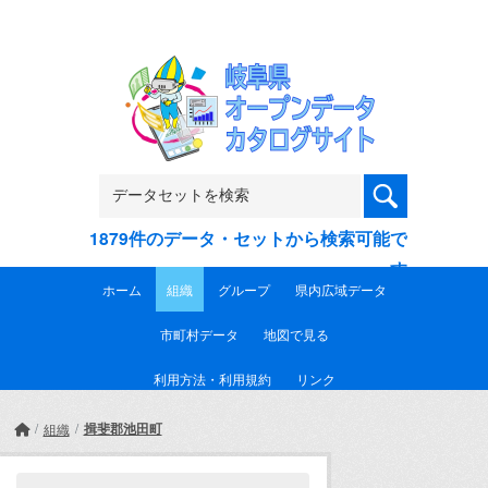
Skip to main content
1879件のデータ・セットから検索可能で
す
ホーム
組織
グループ
県内広域データ
市町村データ
地図で見る
利用方法・利用規約
リンク
揖斐郡池田町
組織