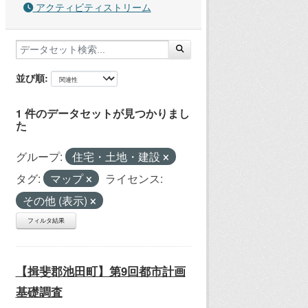
アクティビティストリーム
並び順
1 件のデータセットが見つかりまし
た
グループ:
住宅・土地・建設
タグ:
マップ
ライセンス:
その他 (表示)
フィルタ結果
【揖斐郡池田町】第9回都市計画
基礎調査