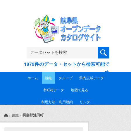
Skip to main content
1879件のデータ・セットから検索可能で
す
ホーム
組織
グループ
県内広域データ
市町村データ
地図で見る
利用方法・利用規約
リンク
揖斐郡池田町
組織