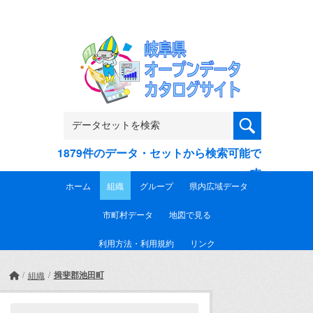
Skip to main content
1879件のデータ・セットから検索可能で
す
ホーム
組織
グループ
県内広域データ
市町村データ
地図で見る
利用方法・利用規約
リンク
揖斐郡池田町
組織