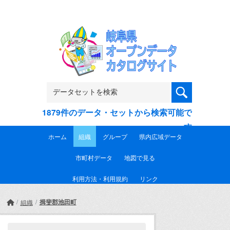
Skip to main content
1879件のデータ・セットから検索可能で
す
ホーム
組織
グループ
県内広域データ
市町村データ
地図で見る
利用方法・利用規約
リンク
揖斐郡池田町
組織