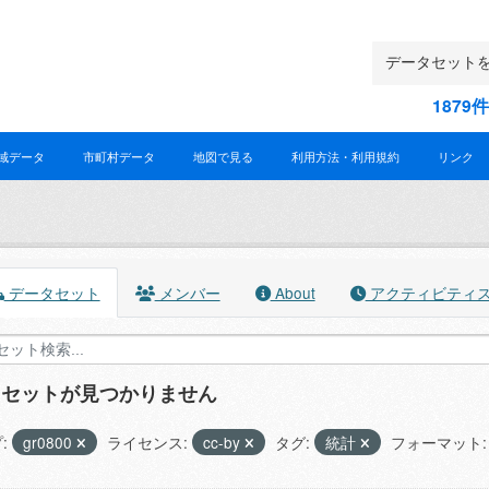
187
域データ
市町村データ
地図で見る
利用方法・利用規約
リンク
データセット
メンバー
About
アクティビティ
タセットが見つかりません
:
gr0800
ライセンス:
cc-by
タグ:
統計
フォーマット: