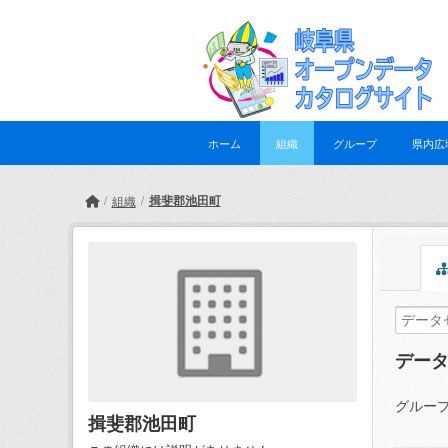
Skip to main content
ホーム
組織
グループ
県内広
揖斐郡池田町
組織
デー
グループ
揖斐郡池田町