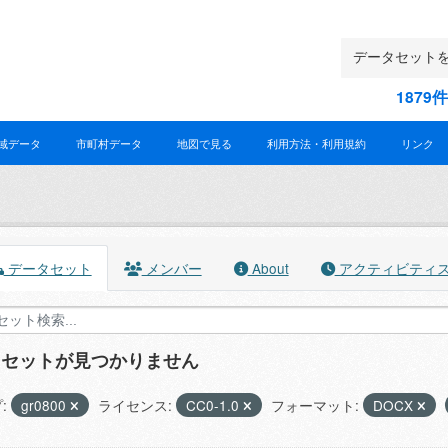
187
域データ
市町村データ
地図で見る
利用方法・利用規約
リンク
データセット
メンバー
About
アクティビティ
タセットが見つかりません
:
gr0800
ライセンス:
CC0-1.0
フォーマット:
DOCX