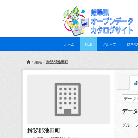
Skip to main content
ホーム
組織
グループ
県内広
揖斐郡池田町
組織
デー
グループ
揖斐郡池田町