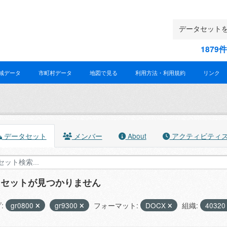
187
域データ
市町村データ
地図で見る
利用方法・利用規約
リンク
データセット
メンバー
About
アクティビティ
タセットが見つかりません
:
gr0800
gr9300
フォーマット:
DOCX
組織:
4032