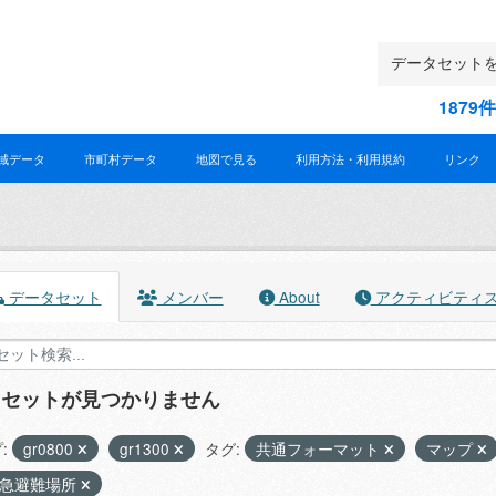
187
域データ
市町村データ
地図で見る
利用方法・利用規約
リンク
データセット
メンバー
About
アクティビティ
タセットが見つかりません
:
gr0800
gr1300
タグ:
共通フォーマット
マップ
緊急避難場所