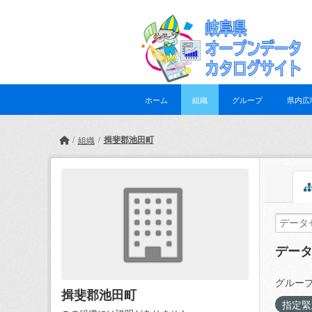
Skip to main content
ホーム
組織
グループ
県内広
揖斐郡池田町
組織
デー
グループ
揖斐郡池田町
指定