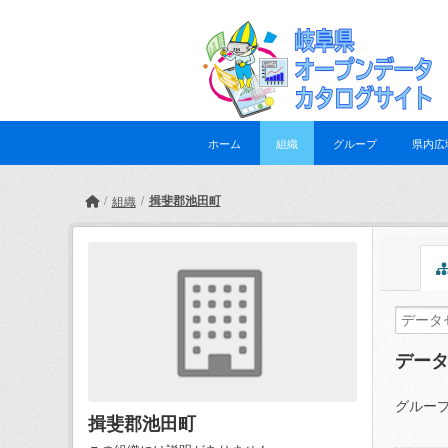
Skip to main content
ホーム
組織
グループ
県内広
揖斐郡池田町
組織
デー
グループ
揖斐郡池田町