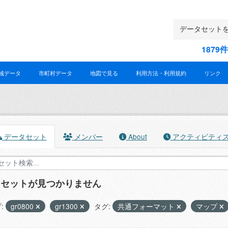
187
域データ
市町村データ
地図で見る
利用方法・利用規約
リンク
データセット
メンバー
About
アクティビティ
タセットが見つかりません
:
gr0800
gr1300
タグ:
共通フォーマット
マップ