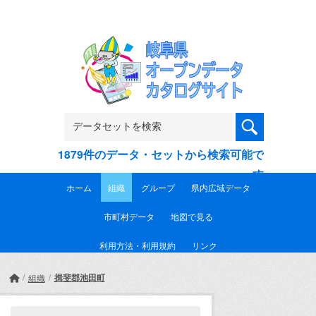
Skip to main content
1879件のデータ・セットから検索可能で
す
ホーム
組織
グループ
県内広域データ
市町村データ
地図で見る
利用方法・利用規約
リンク
揖斐郡池田町
組織