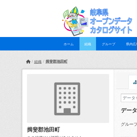
Skip to main content
ホーム
組織
グループ
県内広
揖斐郡池田町
組織
デー
グループ
揖斐郡池田町