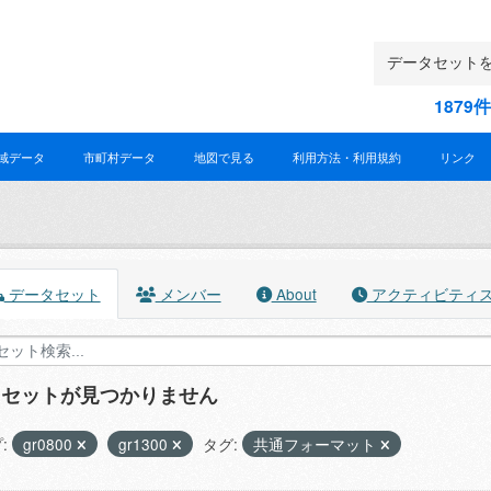
187
域データ
市町村データ
地図で見る
利用方法・利用規約
リンク
データセット
メンバー
About
アクティビティ
タセットが見つかりません
:
gr0800
gr1300
タグ:
共通フォーマット