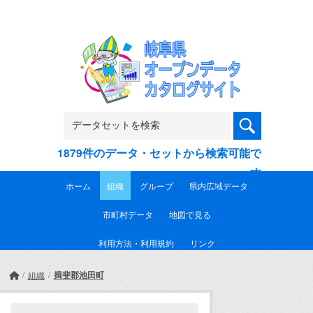
Skip to main content
1879件のデータ・セットから検索可能で
す
ホーム
組織
グループ
県内広域データ
市町村データ
地図で見る
利用方法・利用規約
リンク
揖斐郡池田町
組織