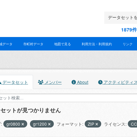
187
域データ
市町村データ
地図で見る
利用方法・利用規約
リンク
データセット
メンバー
About
アクティビティ
タセットが見つかりません
:
gr0800
gr1200
フォーマット:
ZIP
ライセンス:
CC