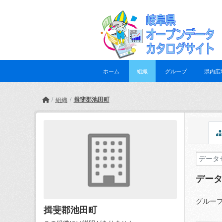
Skip to main content
ホーム
組織
グループ
県内広
揖斐郡池田町
組織
デー
グループ
揖斐郡池田町