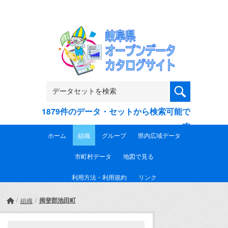
Skip to main content
1879件のデータ・セットから検索可能で
す
ホーム
組織
グループ
県内広域データ
市町村データ
地図で見る
利用方法・利用規約
リンク
揖斐郡池田町
組織