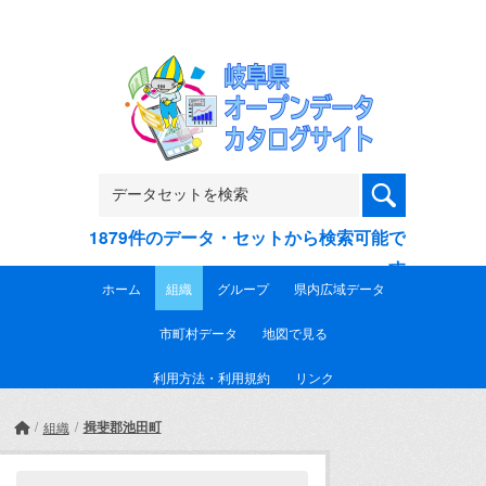
Skip to main content
1879件のデータ・セットから検索可能で
す
ホーム
組織
グループ
県内広域データ
市町村データ
地図で見る
利用方法・利用規約
リンク
揖斐郡池田町
組織