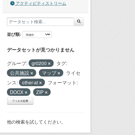
アクティビティストリーム
並び順
データセットが見つかりません
グループ:
gr0200
タグ:
公共施設
マップ
ライセ
ンス:
other-at
フォーマット:
DOCX
ZIP
フィルタ結果
他の検索を試してください。