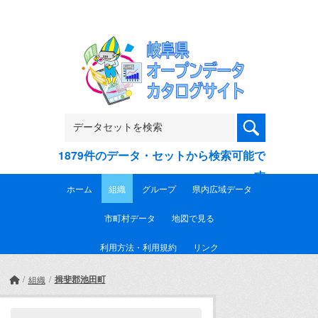
Skip to main content
1879件のデータ・セットから検索可能で
す
ホーム
組織
グループ
県内広域データ
市町村データ
地図で見る
利用方法・利用規約
リンク
揖斐郡池田町
組織