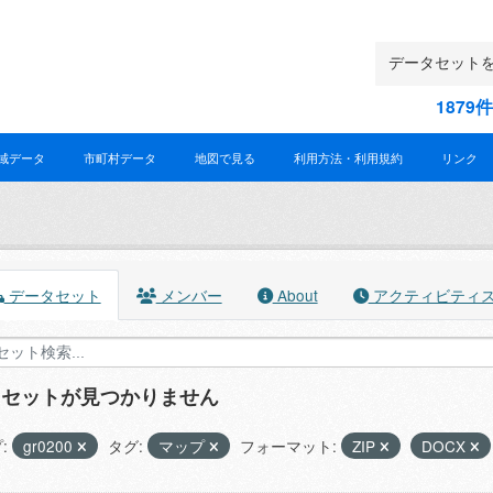
187
域データ
市町村データ
地図で見る
利用方法・利用規約
リンク
データセット
メンバー
About
アクティビティ
タセットが見つかりません
:
gr0200
タグ:
マップ
フォーマット:
ZIP
DOCX