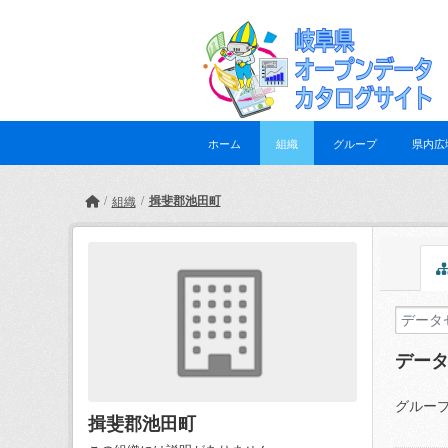
Skip to main content
ホーム
組織
グループ
県内広
揖斐郡池田町
組織
デー
グループ
揖斐郡池田町