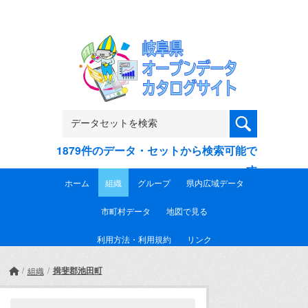
Skip to main content
1879件のデータ・セットから検索可能で
す
ホーム
組織
グループ
県内広域データ
市町村データ
地図で見る
利用方法・利用規約
リンク
揖斐郡池田町
組織