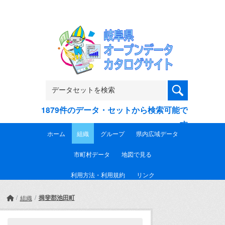
Skip to main content
1879件のデータ・セットから検索可能で
す
ホーム
組織
グループ
県内広域データ
市町村データ
地図で見る
利用方法・利用規約
リンク
揖斐郡池田町
組織