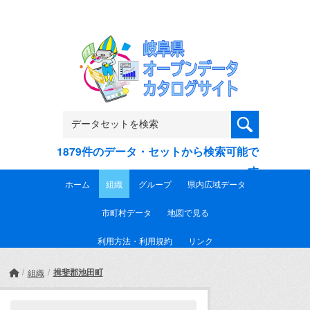
Skip to main content
1879件のデータ・セットから検索可能で
す
ホーム
組織
グループ
県内広域データ
市町村データ
地図で見る
利用方法・利用規約
リンク
揖斐郡池田町
組織