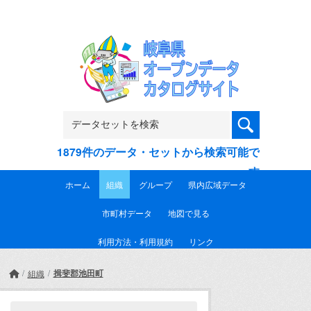
Skip to main content
1879件のデータ・セットから検索可能で
す
ホーム
組織
グループ
県内広域データ
市町村データ
地図で見る
利用方法・利用規約
リンク
揖斐郡池田町
組織