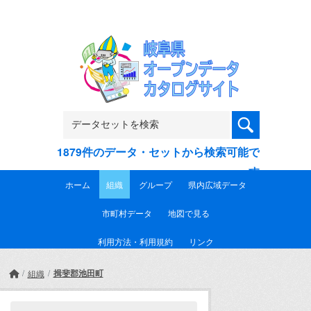
Skip to main content
1879件のデータ・セットから検索可能で
す
ホーム
組織
グループ
県内広域データ
市町村データ
地図で見る
利用方法・利用規約
リンク
揖斐郡池田町
組織