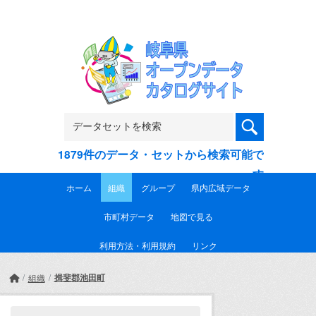
Skip to main content
1879件のデータ・セットから検索可能で
す
ホーム
組織
グループ
県内広域データ
市町村データ
地図で見る
利用方法・利用規約
リンク
揖斐郡池田町
組織