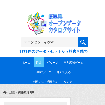
Skip to main content
1879件のデータ・セットから検索可能で
す
ホーム
組織
グループ
県内広域データ
市町村データ
地図で見る
利用方法・利用規約
リンク
揖斐郡池田町
組織