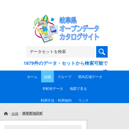
Skip to main content
1879件のデータ・セットから検索可能で
す
ホーム
組織
グループ
県内広域データ
市町村データ
地図で見る
利用方法・利用規約
リンク
揖斐郡池田町
組織