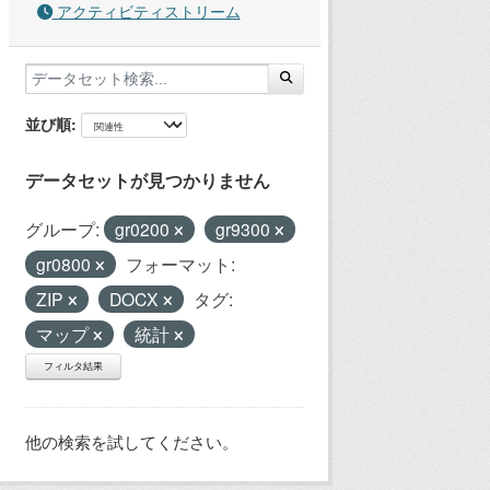
アクティビティストリーム
並び順
データセットが見つかりません
グループ:
gr0200
gr9300
gr0800
フォーマット:
ZIP
DOCX
タグ:
マップ
統計
フィルタ結果
他の検索を試してください。