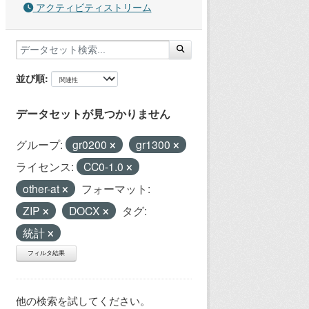
アクティビティストリーム
並び順
データセットが見つかりません
グループ:
gr0200
gr1300
ライセンス:
CC0-1.0
other-at
フォーマット:
ZIP
DOCX
タグ:
統計
フィルタ結果
他の検索を試してください。