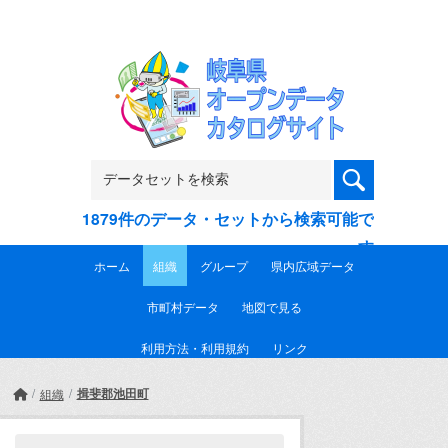
Skip to main content
1879件のデータ・セットから検索可能で
す
ホーム
組織
グループ
県内広域データ
市町村データ
地図で見る
利用方法・利用規約
リンク
揖斐郡池田町
組織