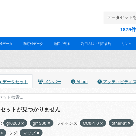
187
域データ
市町村データ
地図で見る
利用方法・利用規約
リンク
データセット
メンバー
About
アクティビティ
タセットが見つかりません
:
gr0200
gr1300
ライセンス:
CC0-1.0
other-at
X
タグ:
マップ