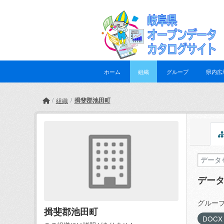
Skip to main content
ホーム
組織
グループ
県内広
揖斐郡池田町
組織
デー
グループ
揖斐郡池田町
DOC