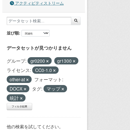
アクティビティストリーム
並び順
データセットが見つかりません
グループ:
gr0200
gr1300
ライセンス:
CC0-1.0
other-at
フォーマット:
DOCX
タグ:
マップ
統計
フィルタ結果
他の検索を試してください。