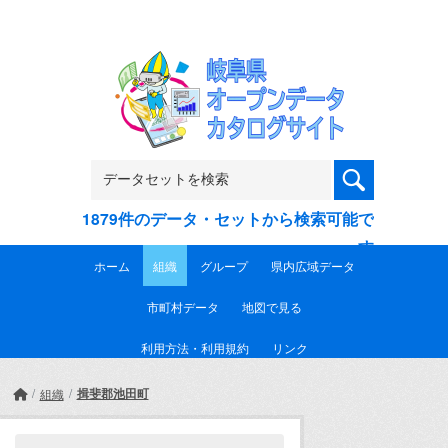
Skip to main content
1879件のデータ・セットから検索可能で
す
ホーム
組織
グループ
県内広域データ
市町村データ
地図で見る
利用方法・利用規約
リンク
揖斐郡池田町
組織