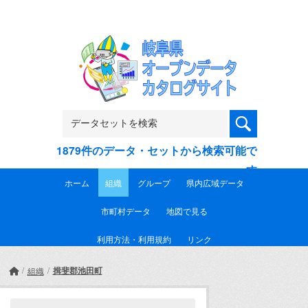
Skip to main content
1879件のデータ・セットから検索可能で
す
ホーム
組織
グループ
県内広域データ
市町村データ
地図で見る
利用方法・利用規約
リンク
揖斐郡池田町
組織