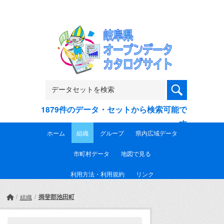
Skip to main content
1879件のデータ・セットから検索可能で
す
ホーム
組織
グループ
県内広域データ
市町村データ
地図で見る
利用方法・利用規約
リンク
揖斐郡池田町
組織