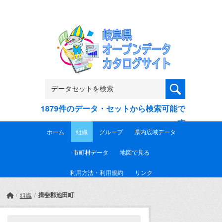
Skip to main content
1879件のデータ・セットから検索可能で
す
ホーム
組織
グループ
県内広域データ
市町村データ
地図で見る
利用方法・利用規約
リンク
揖斐郡池田町
組織