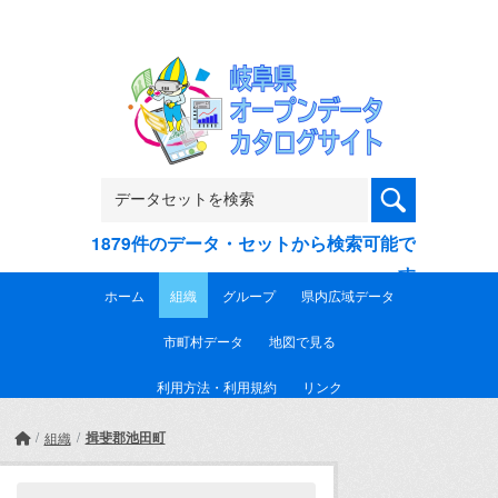
Skip to main content
1879件のデータ・セットから検索可能で
す
ホーム
組織
グループ
県内広域データ
市町村データ
地図で見る
利用方法・利用規約
リンク
揖斐郡池田町
組織