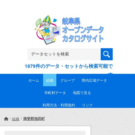
Skip to main content
1879件のデータ・セットから検索可能で
す
ホーム
組織
グループ
県内広域データ
市町村データ
地図で見る
利用方法・利用規約
リンク
揖斐郡池田町
組織