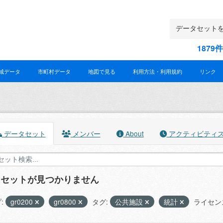
187
域データ
市町村データ
地図で見る
利用方法・利用規約
リンク
データセット
メンバー
About
アクティビティ
タセットが見つかりません
:
gr0200
gr0800
タグ:
公共施設
統計
ライセン