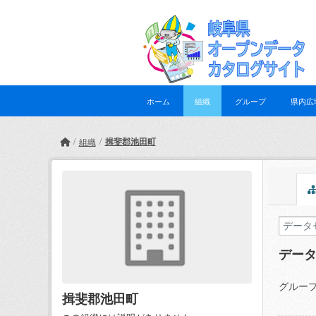
Skip to main content
ホーム
組織
グループ
県内広
揖斐郡池田町
組織
デー
グループ
揖斐郡池田町