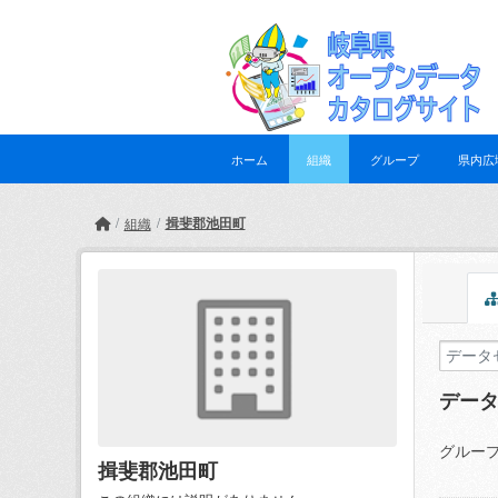
Skip to main content
ホーム
組織
グループ
県内広
揖斐郡池田町
組織
デー
グループ
揖斐郡池田町