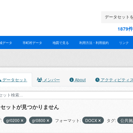
187
域データ
市町村データ
地図で見る
利用方法・利用規約
リンク
データセット
メンバー
About
アクティビティ
タセットが見つかりません
:
gr0200
gr0800
フォーマット:
DOCX
タグ:
公共