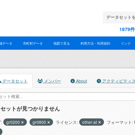
187
域データ
市町村データ
地図で見る
利用方法・利用規約
リンク
データセット
メンバー
About
アクティビティ
タセットが見つかりません
:
gr0200
gr0800
ライセンス:
other-at
フォーマット: