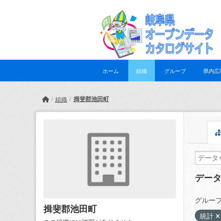
Skip to main content
ホーム
組織
グループ
県内広
揖斐郡池田町
組織
デー
グループ
揖斐郡池田町
統計