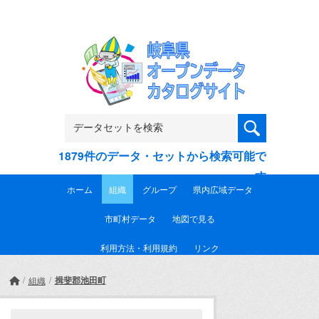
Skip to main content
1879件のデータ・セットから検索可能で
す
ホーム
組織
グループ
県内広域データ
市町村データ
地図で見る
利用方法・利用規約
リンク
揖斐郡池田町
組織