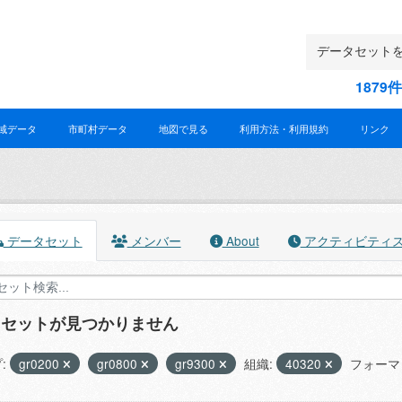
187
域データ
市町村データ
地図で見る
利用方法・利用規約
リンク
データセット
メンバー
About
アクティビティ
タセットが見つかりません
:
gr0200
gr0800
gr9300
組織:
40320
フォーマ