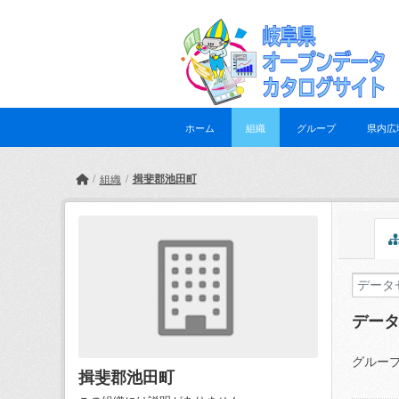
Skip to main content
ホーム
組織
グループ
県内広
揖斐郡池田町
組織
デー
グループ
揖斐郡池田町