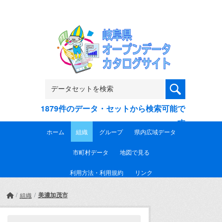
Skip to main content
1879件のデータ・セットから検索可能で
す
ホーム
組織
グループ
県内広域データ
市町村データ
地図で見る
利用方法・利用規約
リンク
美濃加茂市
組織