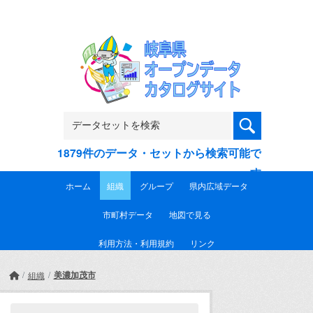
Skip to main content
1879件のデータ・セットから検索可能で
す
ホーム
組織
グループ
県内広域データ
市町村データ
地図で見る
利用方法・利用規約
リンク
美濃加茂市
組織