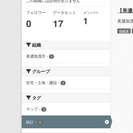
この組織には説明がありません
【美濃
フォロワー
データセット
メンバー
1
0
17
美濃加
DOCX
組織
美濃加茂市
-
1
グループ
住宅・土地・建設
-
1
タグ
マップ
-
1
統計
-
1