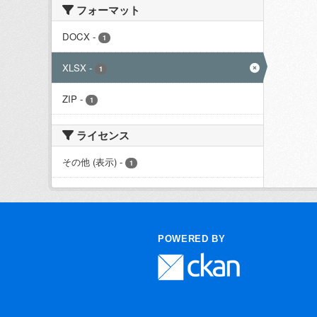
フォーマット
DOCX
-
1
XLSX
-
1
ZIP
-
1
ライセンス
その他 (表示)
-
1
POWERED BY