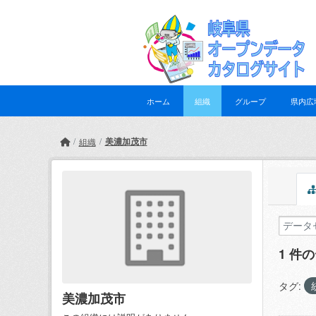
Skip to main content
ホーム
組織
グループ
県内広
美濃加茂市
組織
1 件
タグ:
美濃加茂市