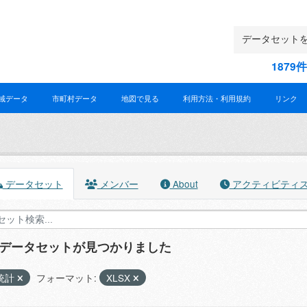
187
域データ
市町村データ
地図で見る
利用方法・利用規約
リンク
データセット
メンバー
About
アクティビティ
のデータセットが見つかりました
統計
フォーマット:
XLSX