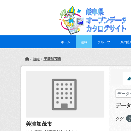
Skip to main content
ホーム
組織
グループ
県内広
美濃加茂市
組織
デー
タグ:
美濃加茂市