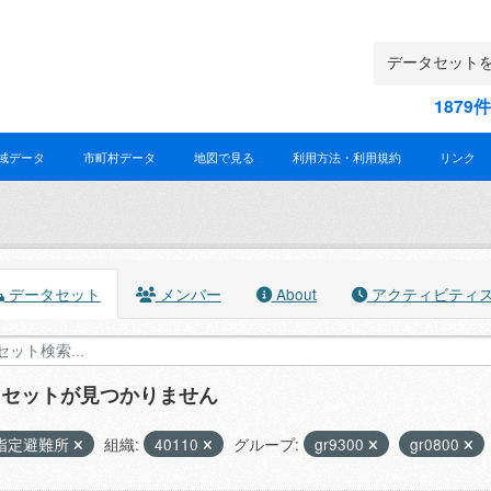
187
域データ
市町村データ
地図で見る
利用方法・利用規約
リンク
データセット
メンバー
About
アクティビティ
タセットが見つかりません
指定避難所
組織:
40110
グループ:
gr9300
gr0800