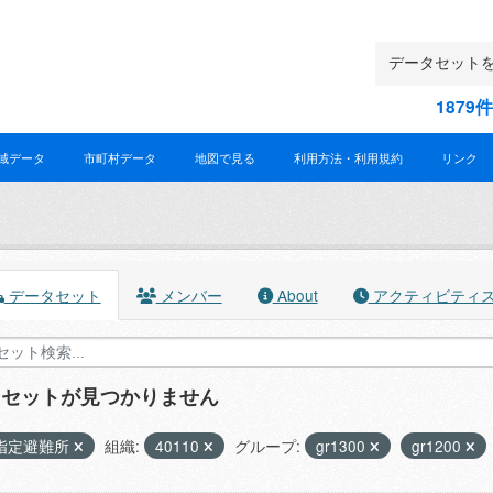
187
域データ
市町村データ
地図で見る
利用方法・利用規約
リンク
データセット
メンバー
About
アクティビティ
タセットが見つかりません
指定避難所
組織:
40110
グループ:
gr1300
gr1200