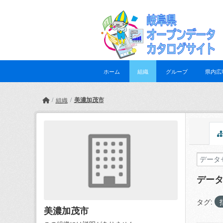
Skip to main content
ホーム
組織
グループ
県内広
美濃加茂市
組織
デー
タグ:
美濃加茂市