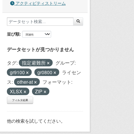
アクティビティストリーム
並び順
データセットが見つかりません
タグ:
指定避難所
グループ:
gr9100
gr0800
ライセン
ス:
other-at
フォーマット:
XLSX
ZIP
フィルタ結果
他の検索を試してください。