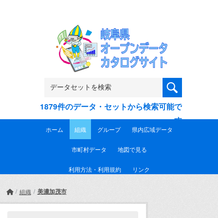
Skip to main content
1879件のデータ・セットから検索可能で
す
ホーム
組織
グループ
県内広域データ
市町村データ
地図で見る
利用方法・利用規約
リンク
美濃加茂市
組織