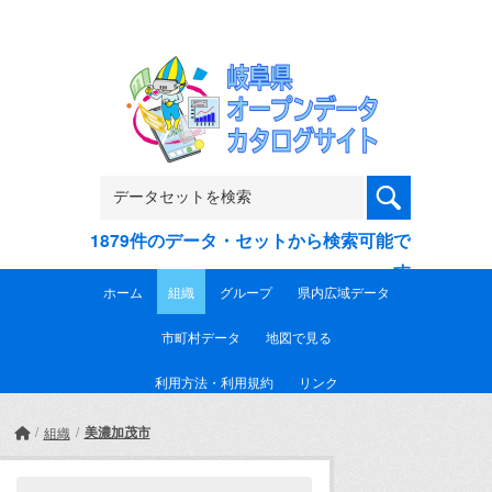
Skip to main content
1879件のデータ・セットから検索可能で
す
ホーム
組織
グループ
県内広域データ
市町村データ
地図で見る
利用方法・利用規約
リンク
美濃加茂市
組織