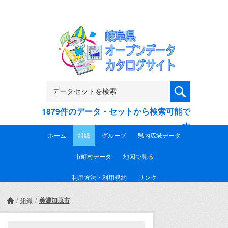
Skip to main content
1879件のデータ・セットから検索可能で
す
ホーム
組織
グループ
県内広域データ
市町村データ
地図で見る
利用方法・利用規約
リンク
美濃加茂市
組織